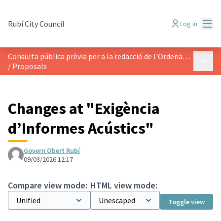
Mai
Rubí City Council
Log in
Consulta pública prèvia per a la redacció de l'Ordenança Reguladora d’ocupació de l’espai públic amb taules, cadires i instal·lacions anàlogues de Rubí
Main 
/
Proposals
Changes at "Exigència
d’Informes Acústics"
Govern Obert Rubí
09/03/2026 12:17
Compare view mode:
HTML view mode:
Toggle view