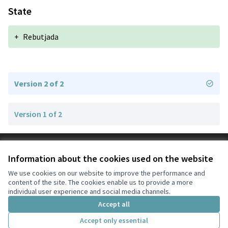
State
+
Rebutjada
Version 2 of 2
Version 1 of 2
Terms of Service
Information about the cookies used on the website
Cookie settings
Rubí City Council at X
Rubí City Council at Facebook
Rubí City Council at Instagram
Rubí City Council at YouTube
Rubí City Council at GitHub
We use cookies on our website to improve the performance and
content of the site. The cookies enable us to provide a more
(External link)
(External link)
(External link)
(External link)
(External link)
English
individual user experience and social media channels.
Triar la llengua
Elegir el idioma
Choose language
Accept all
Accept only essential