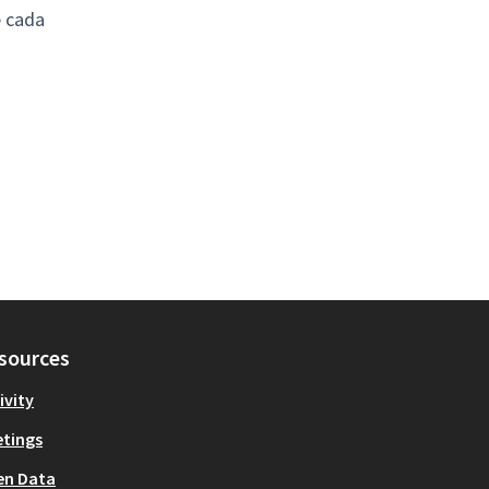
e cada
sources
ivity
tings
en Data