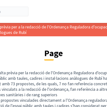
prèvia per a la redacció de l'Ordenança Reguladora d’ocupació
àlogues de Rubí
Page
lta prèvia per la redacció de l'Ordenança Reguladora d'ocup
públic amb taules, cadires i instal·lacions anàlogues de Rubí h
at amb 73 propostes, de les quals, 7 no fan referència concre
 vinculats a la redacció de l’ordenança, fan referència a altr
es sanitàries i de rang superiors
 propostes vinculades directament a l’Ordenança regulador
ió de l’espai públic amb taules i cadires s'han considerat per