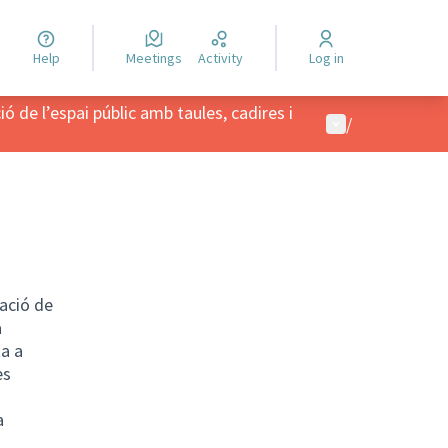
Help
Meetings
Activity
Log in
 de l’espai públic amb taules, cadires i
User menu
/
ació de
a
ta a
es
a