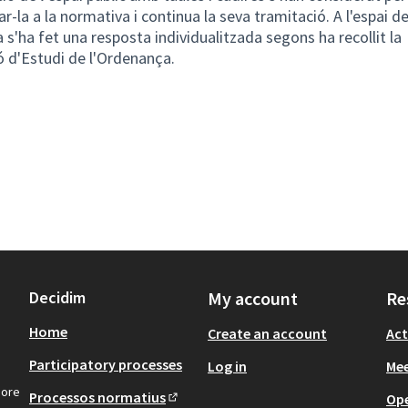
ar-la a la normativa i continua la seva tramitació. A l'espai d
 s'ha fet una resposta individualitzada segons ha recollit la
 d'Estudi de l'Ordenança.
Decidim
My account
Re
Home
Create an account
Act
Participatory processes
Log in
Mee
more
Processos normatius
Op