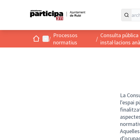
Processos
Consulta pública 
Home
Main menu
/
/
normatius
instal·lacions an
La Consu
l'espai 
finalitz
aspectes
normativ
Aquelles
d’ocupac