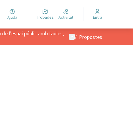
Ajuda
Trobades
Activitat
Entra
 de l’espai públic amb taules,
Menú d'usuari
/
Propostes