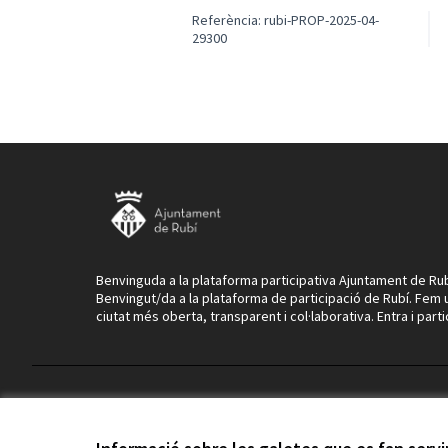
Referència: rubi-PROP-2025-04-
29300
Benvinguda a la plataforma participativa Ajuntament de Rub
Benvingut/da a la plataforma de participació de Rubí. Fem 
ciutat més oberta, transparent i col·laborativa. Entra i parti
Termes i condicions d'ús
Configuració de les galetes