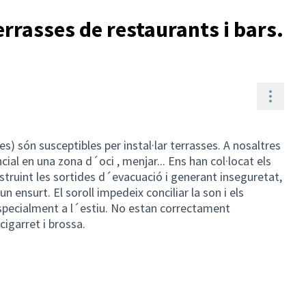
rrasses de restaurants i bars.
Contr
res) són susceptibles per instal·lar terrasses. A nosaltres
ial en una zona d´oci , menjar... Ens han col·locat els
bstruint les sortides d´evacuació i generant inseguretat,
un ensurt. El soroll impedeix conciliar la son i els
especialment a l´estiu. No estan correctament
igarret i brossa.