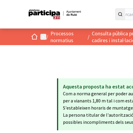
Processos
Consulta pública p
Inici
Menú principal
/
/
normatius
cadires i instal·la
Aquesta proposta ha estat ac
Com a norma general per poder auto
per a vianants 1,80 m tal i com esta
S'estableixen horaris de muntatge 
La persona titular de l'autoritzaci
possibles incompliments dels seus 