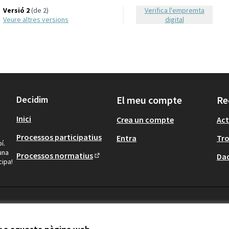
Versió 2
(de 2)
Verifica l'empremta
veure altres versions
digital
Decidim
El meu compte
Re
Inici
Crea un compte
Act
Processos participatius
Entra
Tr
í.
una
Processos normatius
Dad
cipa!
(Obrir en una pestanya nova)