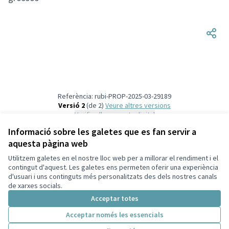
Referència: rubi-PROP-2025-03-29189
Versió 2
(de 2)
veure altres versions
Verifica l'empremta digital
Informació sobre les galetes que es fan servir a
aquesta pàgina web
Termes i condicions d'ús
Configuració de les galetes
Utilitzem galetes en el nostre lloc web per a millorar el rendiment i el
Ajuntament de Rubí a X
Ajuntament de Rubí a Facebook
Ajuntament de Rubí a Instagram
Ajuntament de Rubí a YouTube
Ajuntament de Rubí a GitHub
contingut d'aquest. Les galetes ens permeten oferir una experiència
d'usuari i uns continguts més personalitzats des dels nostres canals
(Enllaç extern)
(Enllaç extern)
(Enllaç extern)
(Enllaç extern)
(Enllaç extern)
Català
de xarxes socials.
Triar la llengua
Elegir el idioma
Choose language
Acceptar totes
Acceptar només les essencials
Amb llicènc
(Enllaç exte