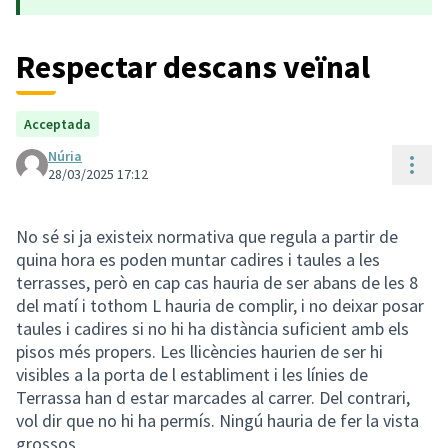
Respectar descans veïnal
Acceptada
Núria
Cont
28/03/2025 17:12
No sé si ja existeix normativa que regula a partir de
quina hora es poden muntar cadires i taules a les
terrasses, però en cap cas hauria de ser abans de les 8
del matí i tothom L hauria de complir, i no deixar posar
taules i cadires si no hi ha distància suficient amb els
pisos més propers. Les llicències haurien de ser hi
visibles a la porta de l establiment i les línies de
Terrassa han d estar marcades al carrer. Del contrari,
vol dir que no hi ha permís. Ningú hauria de fer la vista
grossos