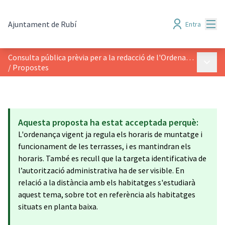
Menú
Ajuntament de Rubí
Entra
Consulta pública prèvia per a la redacció de l'Ordenança Reguladora d’ocupació de l’espai públic amb taules, cadires i instal·lacions anàlogues de Rubí
Menú p
/
Propostes
Aquesta proposta ha estat acceptada perquè:
L'ordenança vigent ja regula els horaris de muntatge i
funcionament de les terrasses, i es mantindran els
horaris. També es recull que la targeta identificativa de
l’autorització administrativa ha de ser visible. En
relació a la distància amb els habitatges s'estudiarà
aquest tema, sobre tot en referència als habitatges
situats en planta baixa.